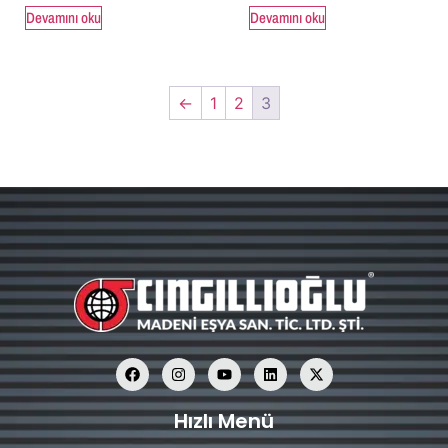
Devamını oku
Devamını oku
←
1
2
3
Hızlı Menü