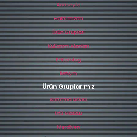
Anasayfa
Hakkımızda
Ürün Grupları
Kullanım Alanları
E-Katalog
İletişim
Ürün Gruplarımız
Kurutma Askısı
Ütü Masası
Merdiven