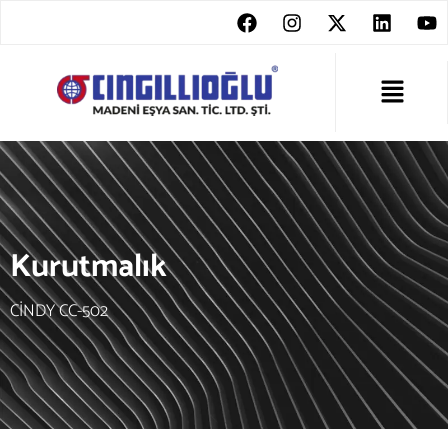
Kurutmalık
CİNDY CC-502