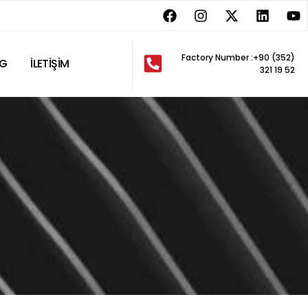
Factory Number :+90 (352)
OG
İLETIŞIM
321 19 52