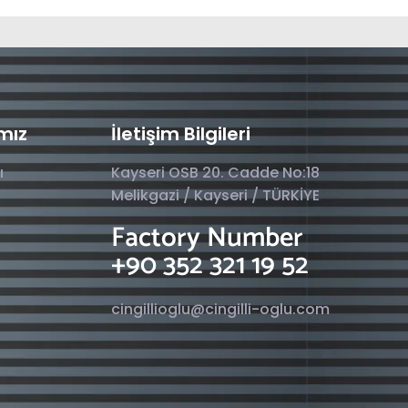
mız
İletişim Bilgileri
ı
Kayseri OSB 20. Cadde No:18
Melikgazi / Kayseri / TÜRKİYE
Factory Number
+90 352 321 19 52
cingillioglu@cingilli-oglu.com