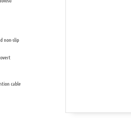
ablosu
nd non-slip
covert
ntion cable