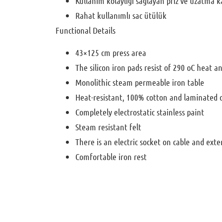
Kullanım kolaylığı sağlayan priz ve uzatma k
Rahat kullanımlı sac ütülük
Functional Details
43×125 cm press area
The silicon iron pads resist of 290 oC heat a
Monolithic steam permeable iron table
Heat-resistant, 100% cotton and laminated 
Completely electrostatic stainless paint
Steam resistant felt
There is an electric socket on cable and exte
Comfortable iron rest